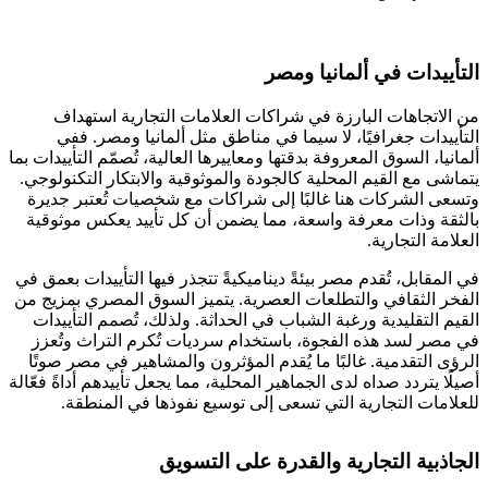
التأييدات في ألمانيا ومصر
من الاتجاهات البارزة في شراكات العلامات التجارية استهداف
التأييدات جغرافيًا، لا سيما في مناطق مثل ألمانيا ومصر. ففي
ألمانيا، السوق المعروفة بدقتها ومعاييرها العالية، تُصمّم التأييدات بما
يتماشى مع القيم المحلية كالجودة والموثوقية والابتكار التكنولوجي.
وتسعى الشركات هنا غالبًا إلى شراكات مع شخصيات تُعتبر جديرة
بالثقة وذات معرفة واسعة، مما يضمن أن كل تأييد يعكس موثوقية
العلامة التجارية.
في المقابل، تُقدم مصر بيئةً ديناميكيةً تتجذر فيها التأييدات بعمق في
الفخر الثقافي والتطلعات العصرية. يتميز السوق المصري بمزيج من
القيم التقليدية ورغبة الشباب في الحداثة. ولذلك، تُصمم التأييدات
في مصر لسد هذه الفجوة، باستخدام سرديات تُكرم التراث وتُعزز
الرؤى التقدمية. غالبًا ما يُقدم المؤثرون والمشاهير في مصر صوتًا
أصيلًا يتردد صداه لدى الجماهير المحلية، مما يجعل تأييدهم أداةً فعّالة
للعلامات التجارية التي تسعى إلى توسيع نفوذها في المنطقة.
الجاذبية التجارية والقدرة على التسويق