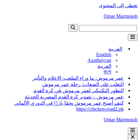
تخطى إلى المحتوى
Omar Marmoush
البحث
عن...
قائمة
التنقل
العربية
English
Azərbaycan
العربية
বাংলা
عمر مرموش: ما وراء الملعب: الإعلام والتأثير
التغلب على الصعاب: رحلة عمر مرموش
التطور التكتيكي لعمر مرموش في كرة القدم
عمر مرموش – تصدير كرة القدم المصرية الحديثة
كيف أصبح عمر مرموش نجمًا بارزًا في الدوري الألماني
https://chicken-road2.pk
Omar Marmoush
قائمة
التنقل