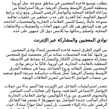
يتطلب توسيع قاعدة المعجبين في مناطق متنوعة، مثل أوروبا
ومنطقة الشرق الأوسط وشمال أفريقيا، مزيجًا استراتيجيًا من
مراعاة الثقافة المحلية والتواصل الرقمي المبتكر. ومع تزايد ترابط
السوق العالمية، تُعدّ القدرة على جذب جماهير من خلفيات ثقافية
متنوعة عاملًا رئيسيًا للتميز. العلامات التجارية والشخصيات الناجحة
في هذه المناطق هي تلك التي تفهم العادات والتفضيلات والاتجاهات
المحلية، وتُصمّم رسائلها بما يُلامس ذوق كل جمهور على حدة.
نوادي المعجبين والمشاركة عبر الإنترنت
من أقوى الطرق لتنمية قاعدة المعجبين إنشاءُ نوادي المعجبين
ورعايتها. تُعدّ هذه المجتمعات بمثابة مراكز مخصصة يُتيح للمعجبين
مشاركة شغفهم وتبادل الأفكار والمشاركة بنشاط في الأنشطة
المتعلقة بالعلامات التجارية. في أوروبا، غالبًا ما تزدهر نوادي
المعجبين بفضل التقاليد وروح الجماعة، بينما في منطقة الشرق
الأوسط وشمال أفريقيا، تُمثّل شبكات ديناميكية سريعة النموّ تستفيد
من منصات التواصل الاجتماعي لتعزيز العلاقات الوثيقة.
تتصدر استراتيجيات التفاعل عبر الإنترنت هذا النمو. بدءًا من حملات
التواصل الاجتماعي التفاعلية، وصولًا إلى فعاليات البث المباشر
والمحتوى الحصري من وراء الكواليس، تواصل العلامات التجارية
ابتكار أساليب جديدة للتواصل مع جمهورها. لا يقتصر هذا التفاعل
الرقمي على بناء الولاء فحسب، بل يُنشئ أيضًا حوارًا متبادلًا، حيث