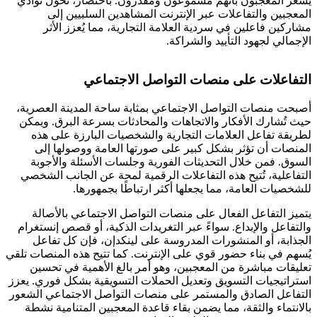
يشعر المعجبون بأنهم مسموعون ومُقدَّرون. باختصار، تُحوّل نوادي
المعجبين والتفاعلات عبر الإنترنت المشاهدين السلبيين إلى
مشاركين فاعلين في سردية العلامة التجارية، مما يُعزز الأثر
الإجمالي لجهود التأييد والشراكة.
التفاعلات على منصات التواصل الاجتماعي
أصبحت منصات التواصل الاجتماعي بمثابة ساحة المدينة العصرية،
حيث تُشارك الأفكار والاتجاهات والمحادثات بسرعة البرق. ويمكن
لطريقة تفاعل العلامات التجارية والشخصيات البارزة على هذه
المنصات أن تؤثر بشكل كبير على صورتها العامة ووصولها إلى
السوق. فمن خلال التحديثات الفورية وجلسات الأسئلة والأجوبة
التفاعلية، تُتيح هذه التفاعلات الرقمية لمحة عن الجانب الشخصي
للشخصيات العامة، مما يجعلها أكثر ارتباطًا بجمهورها.
يتميز التفاعل الفعال على منصات التواصل الاجتماعي بالأصالة
والتفاعل والإبداع. سواءً عبر التغريدات الذكية، أو قصص إنستغرام
الجذابة، أو المنشورات المدروسة على لينكدإن، فإن كل تفاعل
يُسهم في بناء حضور قوي على الإنترنت. كما تتيح هذه المنصات تلقي
تعليقات مباشرة من المعجبين، وهو أمر بالغ الأهمية في تحسين
استراتيجيات التسويق وتعديل الحملات التسويقية بشكل فوري. يعزز
التفاعل الصادق والمستمر على منصات التواصل الاجتماعي الشعور
بالانتماء والثقة، مما يضمن بقاء قاعدة المعجبين المتنامية نشطة