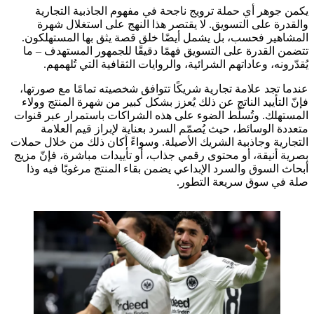
يكمن جوهر أي حملة ترويج ناجحة في مفهوم الجاذبية التجارية
والقدرة على التسويق. لا يقتصر هذا النهج على استغلال شهرة
المشاهير فحسب، بل يشمل أيضًا خلق قصة يثق بها المستهلكون.
تتضمن القدرة على التسويق فهمًا دقيقًا للجمهور المستهدف – ما
يُقدّرونه، وعاداتهم الشرائية، والروايات الثقافية التي تُلهمهم.
عندما تجد علامة تجارية شريكًا تتوافق شخصيته تمامًا مع صورتها،
فإنّ التأييد الناتج عن ذلك يُعزز بشكل كبير من شهرة المنتج وولاء
المستهلك. وتُسلّط الضوء على هذه الشراكات باستمرار عبر قنوات
متعددة الوسائط، حيث يُصمّم السرد بعناية لإبراز قيم العلامة
التجارية وجاذبية الشريك الأصيلة. وسواءً أكان ذلك من خلال حملات
بصرية أنيقة، أو محتوى رقمي جذاب، أو تأييدات مباشرة، فإنّ مزيج
أبحاث السوق والسرد الإبداعي يضمن بقاء المنتج مرغوبًا فيه وذا
صلة في سوق سريعة التطور.