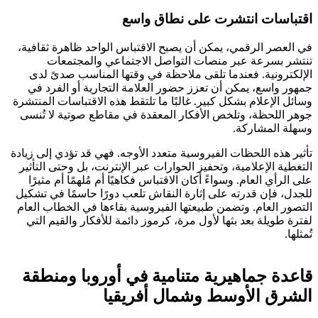
اقتباسات انتشرت على نطاق واسع
في العصر الرقمي، يمكن أن يصبح الاقتباس الواحد ظاهرة ثقافية،
تنتشر بسرعة عبر منصات التواصل الاجتماعي والمجتمعات
الإلكترونية. فعندما تلقى ملاحظة في وقتها المناسب صدىً لدى
جمهور واسع، يمكن أن تعزز حضور العلامة التجارية أو الفرد في
وسائل الإعلام بشكل كبير. غالبًا ما تلتقط هذه الاقتباسات المنتشرة
جوهر اللحظة، وتلخص الأفكار المعقدة في مقاطع صوتية لا تُنسى
وسهلة المشاركة.
تأثير هذه اللحظات الفيروسية متعدد الأوجه. فهي قد تؤدي إلى زيادة
التغطية الإعلامية، وتحفيز الحوارات عبر الإنترنت، بل وحتى التأثير
على الرأي العام. وسواءً أكان الاقتباس فكاهيًا أم مُلهمًا أم مثيرًا
للجدل، فإن قدرته على إثارة النقاش تلعب دورًا حاسمًا في تشكيل
التصور العام. وتضمن طبيعتها الفيروسية بقاءها في الخطاب العام
لفترة طويلة بعد بثها لأول مرة، كرموز دائمة للأفكار والقيم التي
تُمثلها.
قاعدة جماهيرية متنامية في أوروبا ومنطقة
الشرق الأوسط وشمال أفريقيا