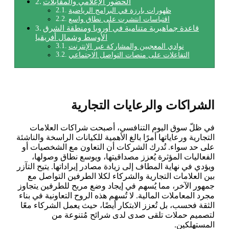
الحضور الإعلامي والمقابلات
ظهورات بارزة في البرامج الرياضية
اقتباسات انتشرت على نطاق واسع
قاعدة جماهيرية متنامية في أوروبا ومنطقة الشرق
الأوسط وشمال أفريقيا
نوادي المعجبين والمشاركة عبر الإنترنت
التفاعلات على منصات التواصل الاجتماعي
الشراكات والرعايات التجارية
في ظلّ سوق اليوم التنافسي، أصبحت شراكات العلامات
التجارية ورعاياتها أمرًا بالغ الأهمية للكيانات الراسخة والناشئة
على حد سواء. تُدرك الشركات أن التعاون مع الشخصيات أو
الفعاليات المؤثرة يُعزز مصداقيتها، ويوسع نطاق وصولها،
ويؤدي في نهاية المطاف إلى زيادة مصادر إيراداتها. يتيح التآزر
بين العلامات التجارية والشركاء لكلا الطرفين التواصل مع
جمهور الآخر، مما يُسهم في إيجاد وضع مربح للطرفين يتجاوز
مجرد المعاملات المالية. لا تُسهم هذه الروح التعاونية في بناء
الثقة فحسب، بل تُعزز الابتكار أيضًا، حيث يعمل الشركاء معًا
لتصميم حملات تلقى صدى لدى شرائح مُتنوعة من
المستهلكين.