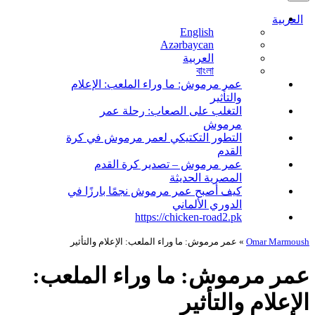
قائمة
التنقل
العربية
English
Azərbaycan
العربية
বাংলা
عمر مرموش: ما وراء الملعب: الإعلام
والتأثير
التغلب على الصعاب: رحلة عمر
مرموش
التطور التكتيكي لعمر مرموش في كرة
القدم
عمر مرموش – تصدير كرة القدم
المصرية الحديثة
كيف أصبح عمر مرموش نجمًا بارزًا في
الدوري الألماني
https://chicken-road2.pk
Omar Marmoush
»
عمر مرموش: ما وراء الملعب: الإعلام والتأثير
عمر مرموش: ما وراء الملعب:
الإعلام والتأثير